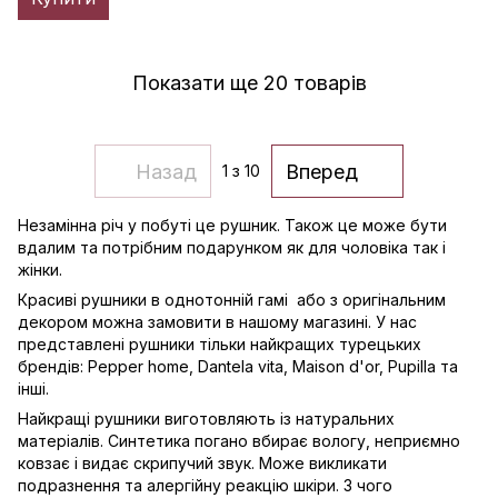
Показати ще 20 товарів
Назад
Вперед
1
з 10
Незамінна річ у побуті це рушник. Також це може бути
вдалим та потрібним подарунком як для чоловіка так і
жінки.
Красиві рушники в однотонній гамі або з оригінальним
декором можна замовити в нашому магазині. У нас
представлені рушники тільки найкращих турецьких
брендів: Pepper home, Dantela vita, Maison d'or, Pupilla та
інші.
Найкращі рушники виготовляють із натуральних
матеріалів. Синтетика погано вбирає вологу, неприємно
ковзає і видає скрипучий звук. Може викликати
подразнення та алергійну реакцію шкіри. З чого