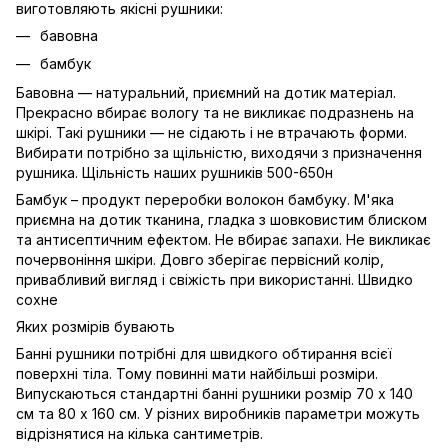
виготовляють якісні рушники:
бавовна
бамбук
Бавовна — натуральний, приємний на дотик матеріал.
Прекрасно вбирає вологу та не викликає подразнень на
шкірі. Такі рушники — не сідають і не втрачають форми.
Вибирати потрібно за щільністю, виходячи з призначення
рушника. Щільність наших рушників 500-650н
Бамбук – продукт переробки волокон бамбуку. М'яка
приємна на дотик тканина, гладка з шовковистим блиском
та антисептичним ефектом. Не вбирає запахи. Не викликає
почервоніння шкіри. Довго зберігає первісний колір,
привабливий вигляд і свіжість при використанні. Швидко
сохне
Яких розмірів бувають
Банні рушники потрібні для швидкого обтирання всієї
поверхні тіла. Тому повинні мати найбільші розміри.
Випускаються стандартні банні рушники розмір 70 х 140
см та 80 х 160 см. У різних виробників параметри можуть
відрізнятися на кілька сантиметрів.