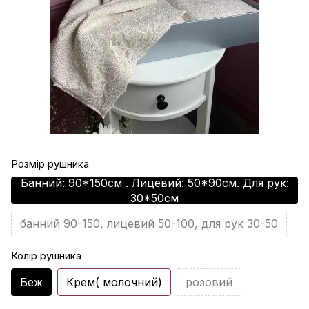
Розмір рушника
Банний: 90*150см . Лицевий: 50*90см. Для рук:
30*50см
банний 90-150, лицевий 50-100, для рук 30-50
Колір рушника
Беж
Крем( молочний)
розовий