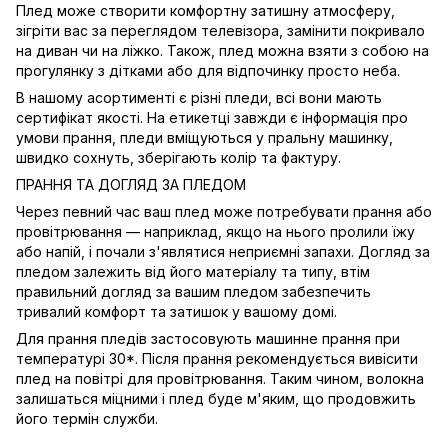
Плед може створити комфортну затишну атмосферу,
зігріти вас за переглядом телевізора, замінити покривало
на диван чи на ліжко. Також, плед можна взяти з собою на
прогулянку з дітками або для відпочинку просто неба.
В нашому асортименті є різні пледи, всі вони мають
сертифікат якості. На етикетці завжди є інформація про
умови прання, пледи вміщуються у пральну машинку,
швидко сохнуть, зберігають колір та фактуру.
ПРАННЯ ТА ДОГЛЯД ЗА ПЛЕДОМ
Через певний час ваш плед може потребувати прання або
провітрювання — наприклад, якщо на нього пролили їжу
або напій, і почали з'являтися неприємні запахи. Догляд за
пледом залежить від його матеріалу та типу, втім
правильний догляд за вашим пледом забезпечить
тривалий комфорт та затишок у вашому домі.
Для прання пледів застосовують машинне прання при
температурі 30*. Після прання рекомендується вивісити
плед на повітрі для провітрювання. Таким чином, волокна
залишаться міцними і плед буде м'яким, що продовжить
його термін служби.