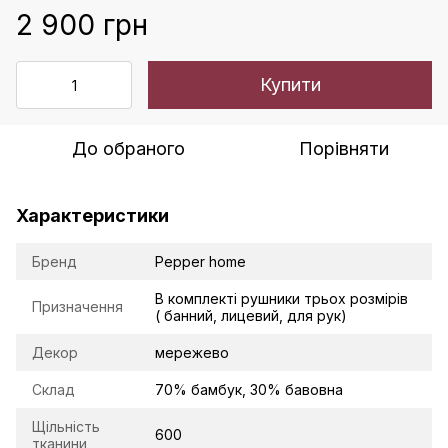
2 900 грн
Купити
До обраного
Порівняти
Характеристики
Бренд
Pepper home
В комплекті рушники трьох розмірів
Призначення
( банний, лицевий, для рук)
Декор
мережево
Склад
70% бамбук, 30% бавовна
Щільність
600
тканини