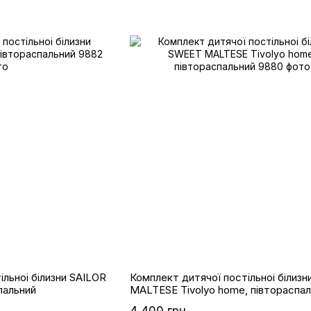
ільноі білизни SAILOR
Комплект дитячої постільноі білиз
пальний
MALTESE Tivolyo home, півтораспал
4 400 грн