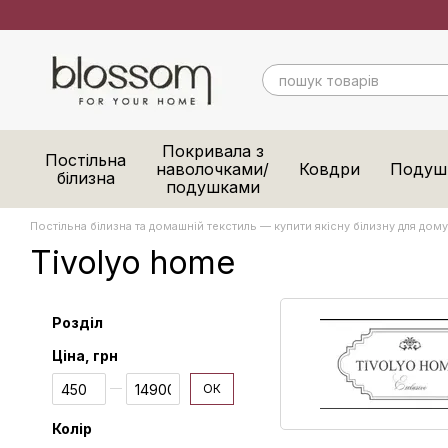
Перейти до основного контенту
Покривала з
Постільна
наволочками/
Ковдри
Подуш
білизна
подушками
Постільна білизна та домашній текстиль — купити якісну білизну для дому 
Tivolyo home
Розділ
Ціна, грн
Від Ціна, грн
До Ціна, грн
ОК
Колір