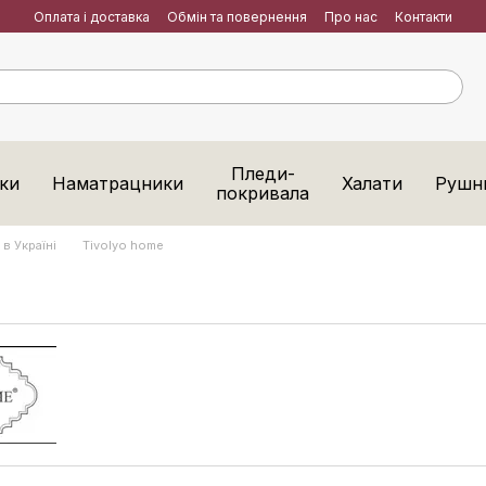
Оплата і доставка
Обмін та повернення
Про нас
Контакти
Пледи-
ки
Наматрацники
Халати
Рушн
покривала
в Україні
Tivolyo home