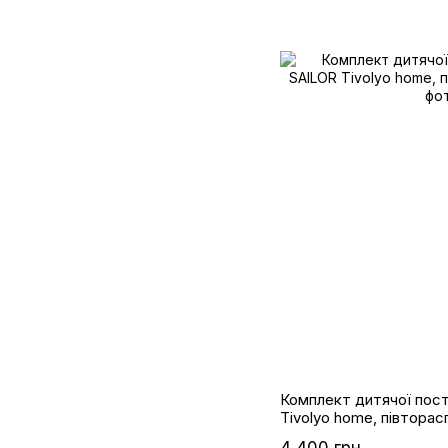
Комплект дитячої пост
Tivolyo home, півтораc
4 400 грн