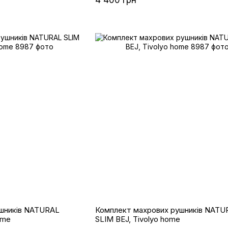
шників NATURAL
Комплект махрових рушників NATU
ome
SLIM BEJ, Tivolyo home