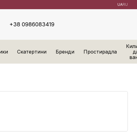
UA
RU
+38 0986083419
Кил
ики
Скатертини
Бренди
Простирадла
д
ва