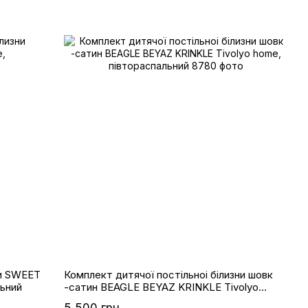
ни SWEET
Комплект дитячої постільноі білизни шовк
ьний
-сатин BEAGLE BEYAZ KRINKLE Tivolyo
home, півтораспальний
5 500 грн