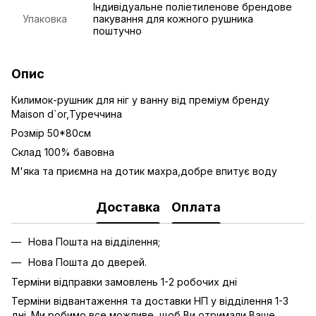
Індивідуальне поліетиленове брендове
Упаковка
пакування для кожного рушника
поштучно
Опис
Килимок-рушник для ніг у ванну від преміум бренду
Maison d`or,Туреччина
Розмір 50*80см
Склад 100% бавовна
М'яка та приємна на дотик махра,добре впитує воду
Доставка
Оплата
Нова Пошта на відділення;
Нова Пошта до дверей.
Терміни відправки замовлень 1-2 робочих дні
Терміни відвантаження та доставки НП у відділення 1-3
дні. Ми робимо все можливе, щоб Ви отримали Ваше