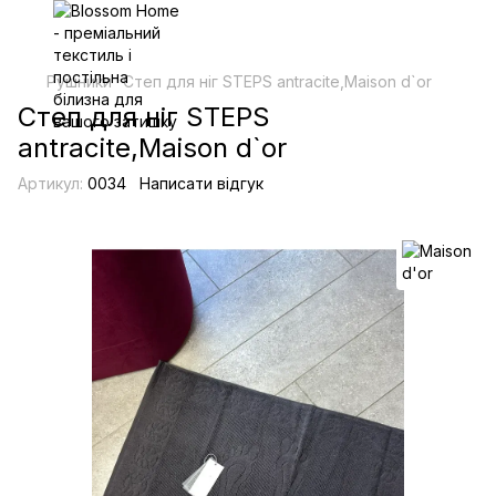
Рушники
Степ для ніг STEPS antracite,Maison d`or
Степ для ніг STEPS
antracite,Maison d`or
Артикул:
0034
Написати відгук