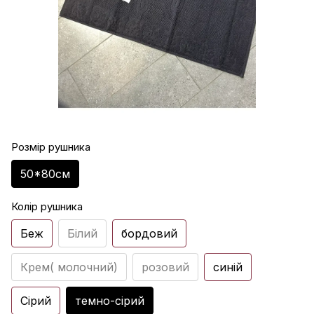
Розмір рушника
50*80см
Колір рушника
Беж
Білий
бордовий
Крем( молочний)
розовий
синій
Сірий
темно-сірий