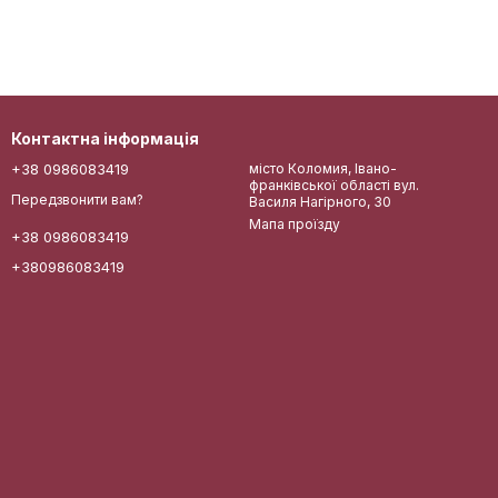
Контактна інформація
+38 0986083419
місто Коломия, Івано-
франківської області вул.
Передзвонити вам?
Василя Нагірного, 30
Мапа проїзду
+38 0986083419
+380986083419