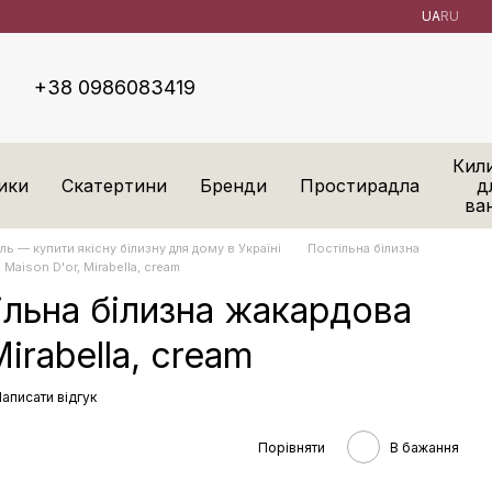
UA
RU
+38 0986083419
Кил
ики
Скатертини
Бренди
Простирадла
д
ва
ль — купити якісну білизну для дому в Україні
Постільна білизна
Maison D'or, Mirabella, cream
ільна білизна жакардова
Mirabella, cream
аписати відгук
Порівняти
В бажання