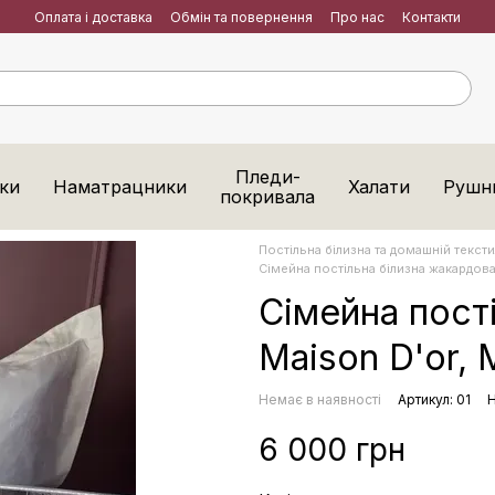
Оплата і доставка
Обмін та повернення
Про нас
Контакти
Пледи-
ки
Наматрацники
Халати
Рушн
покривала
Постільна білизна та домашній тексти
Сімейна постільна білизна жакардова 
Сімейна пост
Maison D'or, 
Немає в наявності
Артикул: 01
Н
6 000 грн