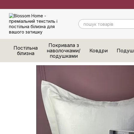
Перейти до основного контенту
Покривала з
Постільна
наволочками/
Ковдри
Подуш
білизна
подушками