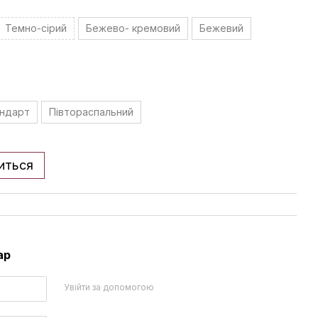
Темно-сірий
Бежево- кремовий
Бежевий
ндарт
Півтораспальний
иться
ар
Увійти за допомогою