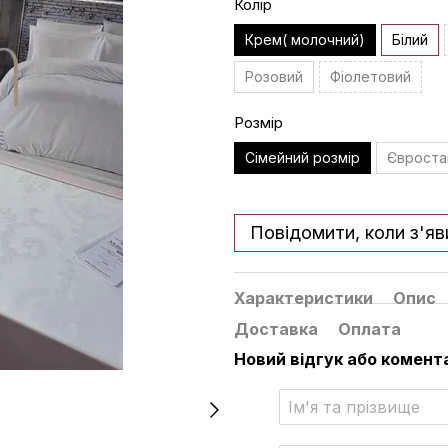
Колір
Крем( молочний)
Білий
Розовий
Фіолетовий
Розмір
Сімейний розмір
Євроста
Повідомити, коли з'яв
Характеристики
Опис
Доставка
Оплата
Новий відгук або комент