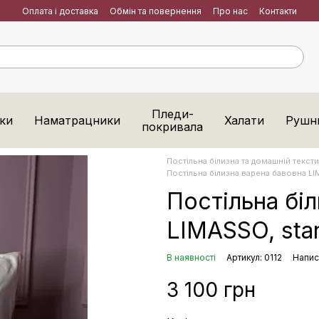
Оплата і доставка
Обмін та повернення
Про нас
Контакти
Пледи-
ки
Наматрацники
Халати
Рушн
покривала
Постільна білизна та домашній тексти
Постільна білизна варена бавовна LIM
Постільна бі
LIMASSO, stan
В наявності
Артикул: 0112
Напис
3 100 грн