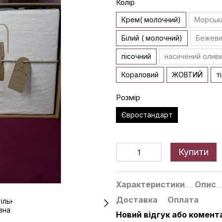
Колір
Крем( молочний)
Морськ
Білий ( молочний)
Бежев
пісочний
насичений олив
Кораловий
ЖОВТИЙ
т
Розмір
Євростандарт
Купити
Характеристики
Опис
Доставка
Оплата
Новий відгук або комент