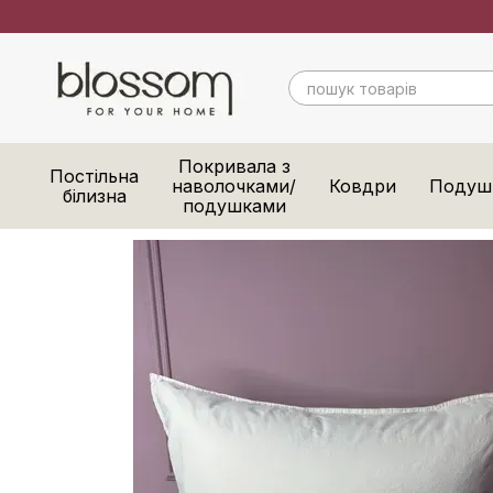
Перейти до основного контенту
Покривала з
Постільна
наволочками/
Ковдри
Подуш
білизна
подушками