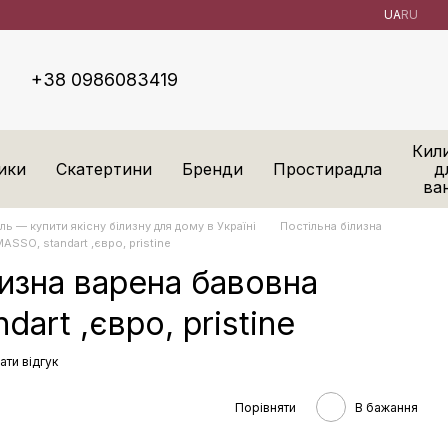
UA
RU
+38 0986083419
Кил
ики
Скатертини
Бренди
Простирадла
д
ва
ль — купити якісну білизну для дому в Україні
Постільна білизна
ASSO, standart ,євро, pristine
лизна варена бавовна
dart ,євро, pristine
ати відгук
Порівняти
В бажання