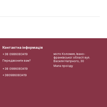
Контактна інформація
+38 0986083419
місто Коломия, Івано-
франківської області вул.
Передзвонити вам?
Василя Нагірного, 30
Мапа проїзду
+38 0986083419
+380986083419