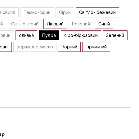
а хвиля
Темно-сірий
Сірий
Світло- бежевий
ий
Світло-сірий
Ліловий
Розовий
Синій
ковий
оливка
Пудра
сіро-бірюзовий
Зелений
іфані
вершкове масло
Чорний
Гірчичний
ар