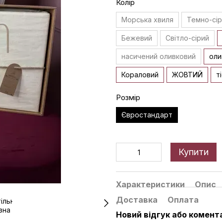
Колір
Морська хвиля
Темно-сі
Бежевий
Світло-сірий
насичений оливковий
оли
Кораловий
ЖОВТИЙ
т
Розмір
Євростандарт
Купити
Характеристики
Опис
Доставка
Оплата
Новий відгук або комент