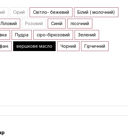
рий
Сірий
Світло- бежевий
Білий ( молочний)
Ліловий
Розовий
Синій
пісочний
вка
Пудра
сіро-бірюзовий
Зелений
іфані
вершкове масло
Чорний
Гірчичний
ар