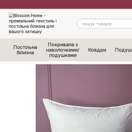
Перейти до основного контенту
Покривала з
Постільна
наволочками/
Ковдри
Подуш
білизна
подушками