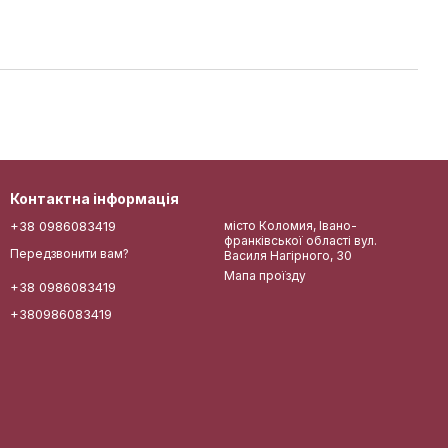
Контактна інформація
+38 0986083419
місто Коломия, Івано-
франківської області вул.
Передзвонити вам?
Василя Нагірного, 30
Мапа проїзду
+38 0986083419
+380986083419