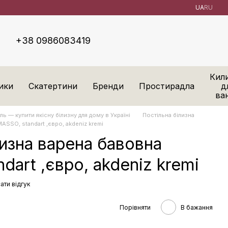
UA
RU
+38 0986083419
Кил
ики
Скатертини
Бренди
Простирадла
д
ва
ль — купити якісну білизну для дому в Україні
Постільна білизна
ASSO, standart ,євро, akdeniz kremi
лизна варена бавовна
dart ,євро, akdeniz kremi
ати відгук
Порівняти
В бажання