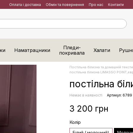
Оплата і доставка
Обмін та повернення
Про нас
Контакти
Пледи-
ки
Наматрацники
Халати
Рушн
покривала
Постільна білизна та домашній тексти
постільна білизна LIMASSO POINT,єв
постільна бі
Немає в наявності
Артикул: 6789
3 200 грн
Колір
Білий ( молочний)
Молочн