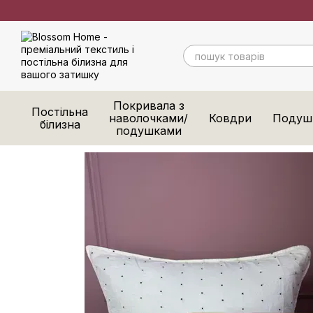
Перейти до основного контенту
Покривала з
Постільна
наволочками/
Ковдри
Подуш
білизна
подушками