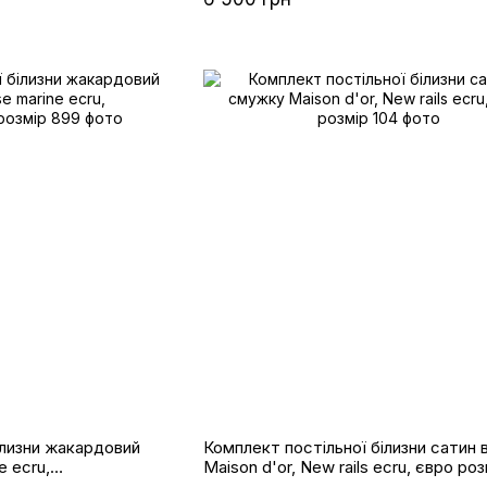
антиалергенність;
високоякісні та міцні тканини, які чудово зберіг
прань;
елегантні, дизайнерські та оригінальні забарв
уподобаннями;
широкий вибір розмірів комплектів.
ілизни жакардовий
Комплект постільної білизни сатин
e ecru,
Maison d'or, New rails ecru, євро роз
р