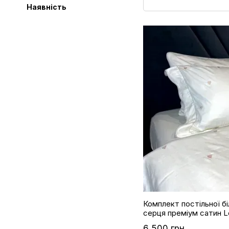
Наявність
Комплект постільної б
серця преміум сатин Le
Maison d'or, євро
6 500 грн