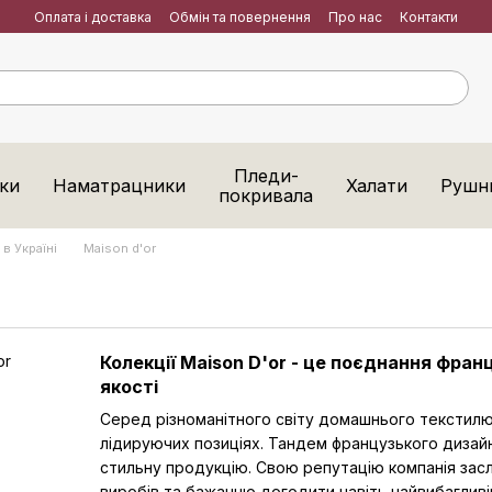
Оплата і доставка
Обмін та повернення
Про нас
Контакти
Пледи-
ки
Наматрацники
Халати
Рушн
покривала
в Україні
Maison d'or
Колекції Maison D'or - це поєднання фран
якості
Серед різноманітного світу домашнього текстилю
лідируючих позиціях. Тандем французького дизай
стильну продукцію. Свою репутацію компанія зас
виробів та бажанню догодити навіть найвибагливі