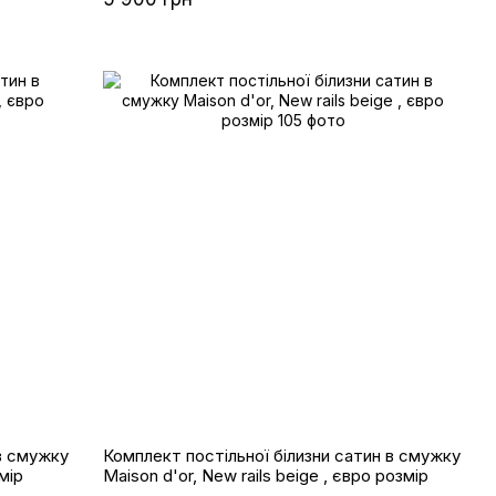
ають свій первісний зовнішній вигляд навіть після безлічі
лення для споживачів з різними смаками та
 в смужку
Комплект постільної білизни сатин в смужку
мір
Maison d'or, New rails beige , євро розмір