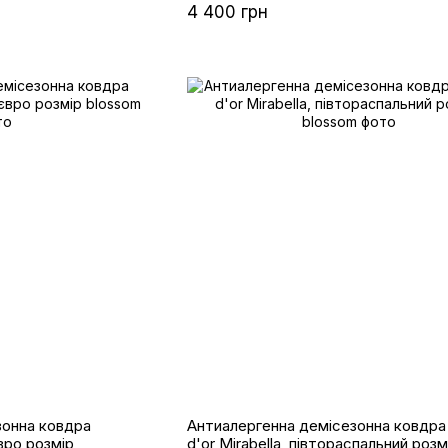
4 400 грн
зонна ковдра
Антиалергенна демісезонна ковдра
євро розмір
d'or Mirabella, півтораспальний розм