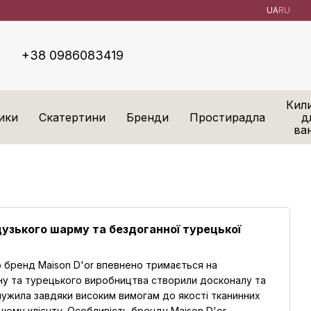
UA
RU
+38 0986083419
Кил
ики
Скатертини
Бренди
Простирадла
д
ва
цузького шарму та бездоганної турецької
 бренд Maison D'or впевнено тримається на
ну та турецького виробництва створили досконалу та
лужила завдяки високим вимогам до якості тканинних
шому клієнту. Особливість бренду Maison D'or -