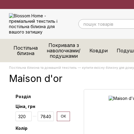
Перейти до основного контенту
Покривала з
Постільна
наволочками/
Ковдри
Подуш
білизна
подушками
Постільна білизна та домашній текстиль — купити якісну білизну для дому 
Maison d'or
Розділ
Ціна, грн
Від Ціна, грн
До Ціна, грн
ОК
Колір