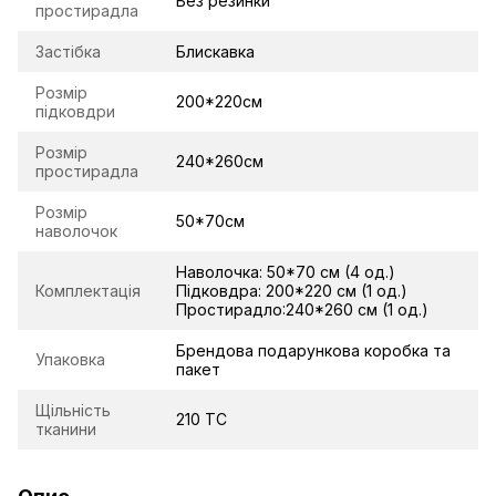
Без резинки
простирадла
Застібка
Блискавка
Розмір
200*220см
підковдри
Розмір
240*260см
простирадла
Розмір
50*70см
наволочок
Наволочка: 50*70 см (4 од.)
Комплектація
Підковдра: 200*220 см (1 од.)
Простирадло:240*260 см (1 од.)
Брендова подарункова коробка та
Упаковка
пакет
Щільність
210 TC
тканини