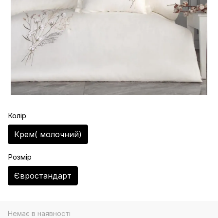
Колір
Крем( молочний)
Розмір
Євростандарт
Немає в наявності