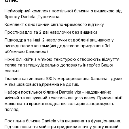
Опис
Неймовірний комплект постільної білизни з вишивкою від
бренду Dantela ,Туреччина.
Комплект однотонний світло-кремового відтінку
Простирадло та 2 дві наволочки без вишивки
Підковдра та інші 2 наволочки оздоблені вишивкою у
вигляді гілок з квітами(які додатково прикрашені 3d
об'ємною бавовною)
Ніжні білі квіти з м'якою текстурою створюють відчуття
тепла та затишку,ідеально доповнять інтер'єр Вашої
спальні
Тканина сатин люкс 100% мерсерезована бавовна дуже
м'яка,шовковиста,приємна на дотик.
Набори постільної білизни Dantela vita – надзвичайно
якісний та вишуканий текстиль вищого класу. Приємні лінії
малюнка та красиві поєднання кольорів заворожують
погляд.
Постільна білизна Dantela vita вишукана та функціональна.
Під час пошиття майстри приділили значну увагу кожній