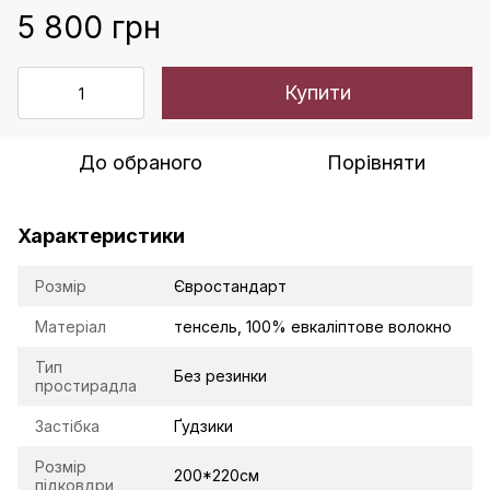
5 800 грн
Купити
До обраного
Порівняти
Характеристики
Розмір
Євростандарт
Матеріал
тенсель, 100% евкаліптове волокно
Тип
Без резинки
простирадла
Застібка
Ґудзики
Розмір
200*220см
підковдри