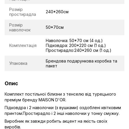
Розмір
240*260см
простирадла
Розмір
50*70см
наволочок
Наволочка: 50*70 см (4 од.)
Комплектація
Підковдра: 200*220 см (1 од.)
Простирадло:240*260 см (1 од.)
Брендова подарункова коробка та
Упаковка
пакет
Опис
Комплект постільної білизни з тенселю від турецького
преміум бренду MAISON D'OR.
Підковдра і 2 наволочки (з вушками) оздоблені квітковим
принтом.Простирадло і 2 інші наволочки у тонку смужку.
Виробник як завжди робить акцент на якість своїх
виробів.