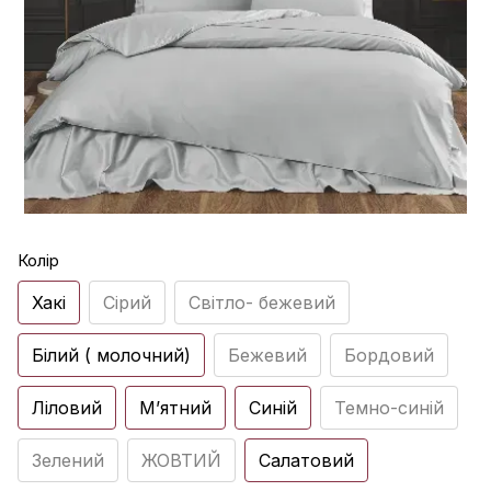
Колір
Хакі
Сірий
Світло- бежевий
Білий ( молочний)
Бежевий
Бордовий
Ліловий
Мʼятний
Синій
Темно-синій
Зелений
ЖОВТИЙ
Салатовий