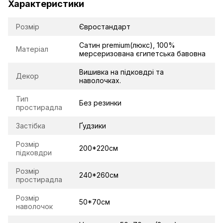
Характеристики
Розмір
Євростандарт
Сатин premium(люкс), 100%
Матеріал
мерсеризована єгипетська бавовна
Вишивка на підковдрі та
Декор
наволочках.
Тип
Без резинки
простирадла
Застібка
Ґудзики
Розмір
200*220см
підковдри
Розмір
240*260см
простирадла
Розмір
50*70см
наволочок