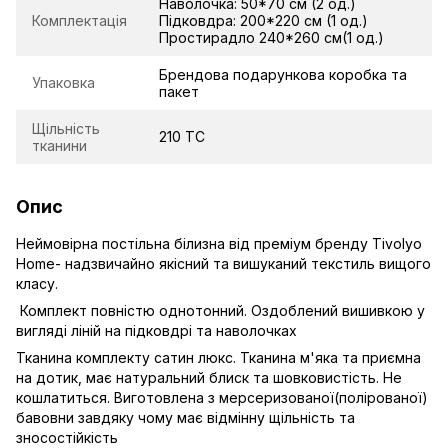
Наволочка: 50*70 см (2 од.)
Комплектація
Підковдра: 200*220 см (1 од.)
Простирадло 240*260 см(1 од.)
Брендова подарункова коробка та
Упаковка
пакет
Щільність
210 TC
тканини
Опис
Неймовірна постільна білизна від преміум бренду Tivolyo
Home- надзвичайно якісний та вишуканий текстиль вищого
класу.
Комплект повністю однотонний. Оздоблений вишивкою у
вигляді ліній на підковдрі та наволочках
Тканина комплекту сатин люкс. Тканина м'яка та приємна
на дотик, має натуральний блиск та шовковистість. Не
кошлатиться. Виготовлена з мерсеризованої(полірованої)
бавовни завдяку чому має відмінну щільність та
зносостійкість