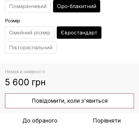
Помаранчевий
Сіро-блакитний
Розмір
Сімейний розмір
Євростандарт
Півтораспальний
Немає в наявності
5 600 грн
Повідомити, коли з'явиться
До обраного
Порівняти