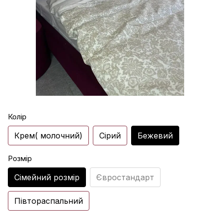
Колір
Крем( молочний)
Сірий
Бежевий
Розмір
Сімейний розмір
Євростандарт
Півтораспальний