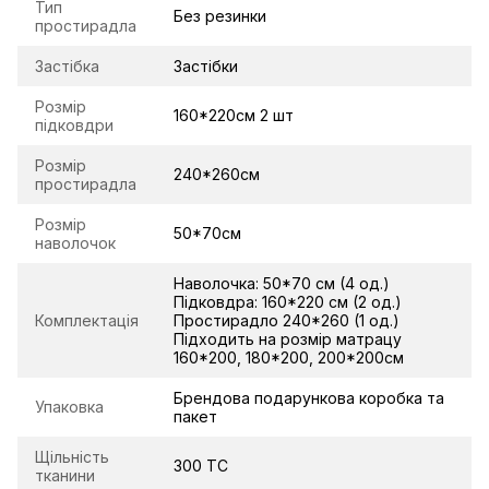
Тип
Без резинки
простирадла
Застібка
Застібки
Розмір
160*220см 2 шт
підковдри
Розмір
240*260см
простирадла
Розмір
50*70см
наволочок
Наволочка: 50*70 см (4 од.)
Підковдра: 160*220 см (2 од.)
Комплектація
Простирадло 240*260 (1 од.)
Підходить на розмір матрацу
160*200, 180*200, 200*200см
Брендова подарункова коробка та
Упаковка
пакет
Щільність
300 TC
тканини