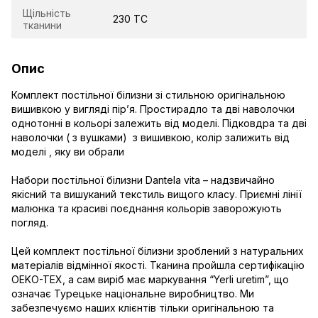
Щільність
230 TC
тканини
Опис
Комплект постільної білизни зі стильною оригінальною
вишивкою у вигляді пірʼя. Простирадло та дві наволочки
однотонні в кольорі залежить від моделі. Підковдра та дві
наволочки ( з вушками) з вишивкою, колір залижить від
моделі , яку ви обрали
Набори постільної білизни Dantela vita – надзвичайно
якісний та вишуканий текстиль вищого класу. Приємні лінії
малюнка та красиві поєднання кольорів заворожують
погляд.
Цей комплект постільної білизни зроблений з натуральних
матеріалів відмінної якості. Тканина пройшла сертифікацію
OEKO-TEX, а сам виріб має маркування “Yerli uretim”, що
означає Турецьке національне виробництво. Ми
забезпечуємо наших клієнтів тільки оригінальною та