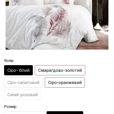
Колір
Сіро- білий
Смарагдово-золотий
Сіро-салатовий
Сіро-оранжевий
Синій-розовий
Розмір