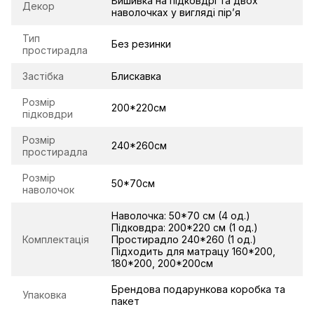
Вишивка на підковдрі та двох
Декор
наволочках у вигляді пірʼя
Тип
Без резинки
простирадла
Застібка
Блискавка
Розмір
200*220см
підковдри
Розмір
240*260см
простирадла
Розмір
50*70см
наволочок
Наволочка: 50*70 см (4 од.)
Підковдра: 200*220 см (1 од.)
Комплектація
Простирадло 240*260 (1 од.)
Підходить для матрацу 160*200,
180*200, 200*200см
Брендова подарункова коробка та
Упаковка
пакет