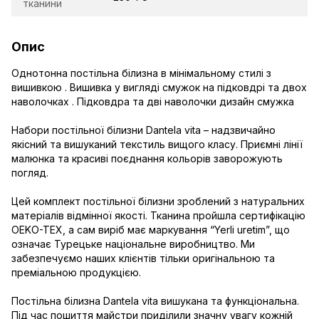
тканини
Опис
Однотонна постільна білизна в мінімальному стилі з
вишивкою . Вишивка у вигляді смужок на підковдрі та двох
наволочках . Підковдра та дві наволочки дизайн смужка
Набори постільної білизни Dantela vita – надзвичайно
якісний та вишуканий текстиль вищого класу. Приємні лінії
малюнка та красиві поєднання кольорів заворожують
погляд.
Цей комплект постільної білизни зроблений з натуральних
матеріалів відмінної якості. Тканина пройшла сертифікацію
OEKO-TEX, а сам виріб має маркування “Yerli uretim”, що
означає Турецьке національне виробництво. Ми
забезпечуємо наших клієнтів тільки оригінальною та
преміальною продукцією.
Постільна білизна Dantela vita вишукана та функціональна.
Під час пошиття майстри приділили значну увагу кожній