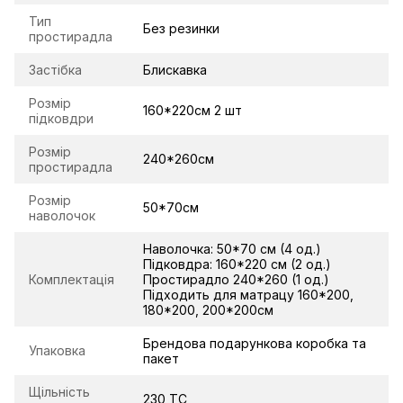
Тип
Без резинки
простирадла
Застібка
Блискавка
Розмір
160*220см 2 шт
підковдри
Розмір
240*260см
простирадла
Розмір
50*70см
наволочок
Наволочка: 50*70 см (4 од.)
Підковдра: 160*220 см (2 од.)
Комплектація
Простирадло 240*260 (1 од.)
Підходить для матрацу 160*200,
180*200, 200*200см
Брендова подарункова коробка та
Упаковка
пакет
Щільність
230 TC