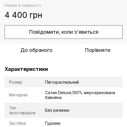
Немає в наявності
4 400 грн
Повідомити, коли з'явиться
До обраного
Порівняти
Характеристики
Розмір
Півтораспальний
Сатин Deluxe,100% мерсеризована
Матеріал
бавовна
Тип
Без резинки
простирадла
Застібка
Ґудзики