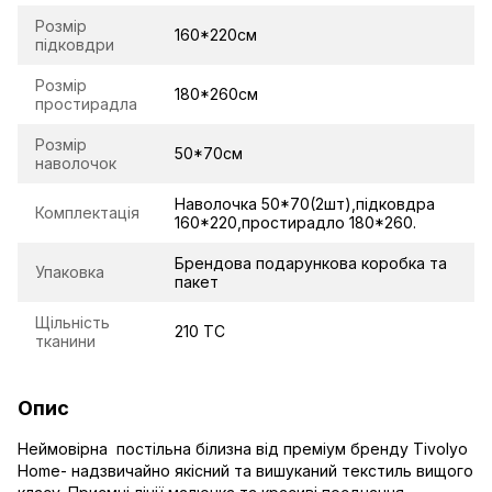
Розмір
160*220см
підковдри
Розмір
180*260см
простирадла
Розмір
50*70см
наволочок
Наволочка 50*70(2шт),підковдра
Комплектація
160*220,простирадло 180*260.
Брендова подарункова коробка та
Упаковка
пакет
Щільність
210 TC
тканини
Опис
Неймовірна постільна білизна від преміум бренду Tivolyo
Home- надзвичайно якісний та вишуканий текстиль вищого