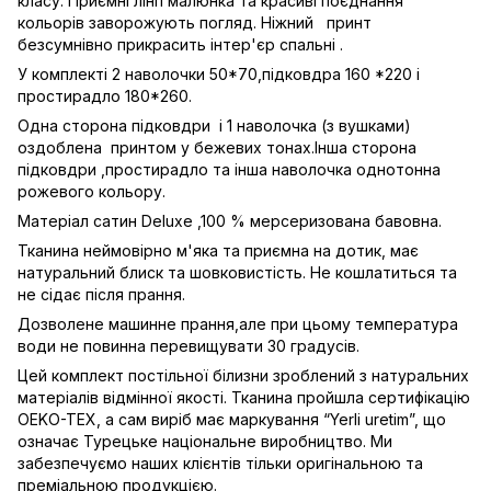
класу. Приємні лінії малюнка та красиві поєднання
кольорів заворожують погляд. Ніжний принт
безсумнівно прикрасить інтер'єр спальні .
У комплекті 2 наволочки 50*70,підковдра 160 *220 і
простирадло 180*260.
Одна сторона підковдри і 1 наволочка (з вушками)
оздоблена принтом у бежевих тонах.Інша сторона
підковдри ,простирадло та інша наволочка однотонна
рожевого кольору.
Матеріал сатин Deluxe ,100 % мерсеризована бавовна.
Тканина неймовірно м'яка та приємна на дотик, має
натуральний блиск та шовковистість. Не кошлатиться та
не сідає після прання.
Дозволене машинне прання,але при цьому температура
води не повинна перевищувати 30 градусів.
Цей комплект постільної білизни зроблений з натуральних
матеріалів відмінної якості. Тканина пройшла сертифікацію
OEKO-TEX, а сам виріб має маркування “Yerli uretim”, що
означає Турецьке національне виробництво. Ми
забезпечуємо наших клієнтів тільки оригінальною та
преміальною продукцією.