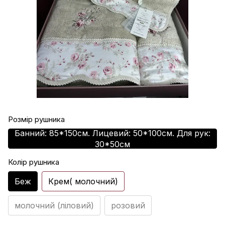
Розмір рушника
Банний: 85*150см. Лицевий: 50*100см. Для рук:
30*50см
Колір рушника
Беж
Крем( молочний)
молочний (ліловий)
розовий