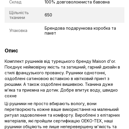
Склад
100% довговолокниста бавовна
Щільність
650
тканини
Брендова подарункова коробка та
Упаковка
пакет
Опис
Комплект рушників від турецького бренду Maison d'or.
Поєднує неймовірну якість та затишний, гарний дизайн в
стилі французького провансу. Рушники однотонні,
оздоблені сатиновою вставкою в квітковий принт з
рюшами. А також оздоблені вишивкою. Тканина дуже
мʼяка та приємна на дотик. Добре впитує воду, швидко
сохне
Ці рушники не просто вбирають вологу, вони
перетворюють кожне ваше використання на маленький
ритуал задоволення та комфорту. Вироблені з елітарних
матеріалів, які пройшли сертифікацію OEKO-TEX, наші
рушники обіцяють не лише неперевершену м'якість та