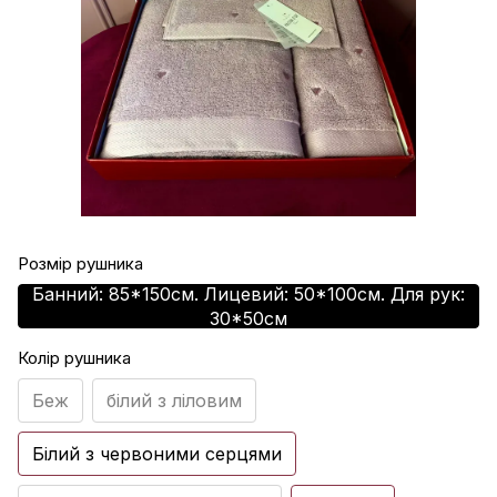
Розмір рушника
Банний: 85*150см. Лицевий: 50*100см. Для рук:
30*50см
Колір рушника
Беж
білий з ліловим
Білий з червоними серцями