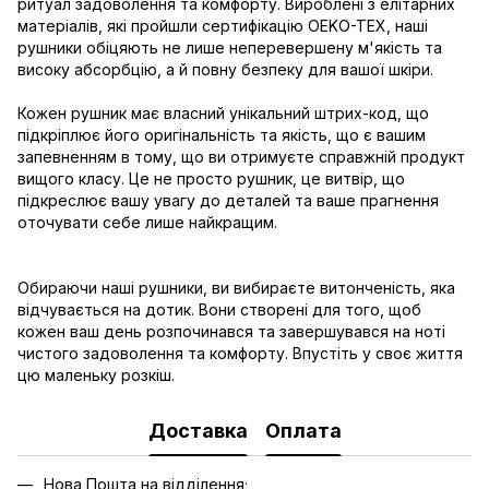
ритуал задоволення та комфорту. Вироблені з елітарних
матеріалів, які пройшли сертифікацію OEKO-TEX, наші
рушники обіцяють не лише неперевершену м'якість та
високу абсорбцію, а й повну безпеку для вашої шкіри.
Кожен рушник має власний унікальний штрих-код, що
підкріплює його оригінальність та якість, що є вашим
запевненням в тому, що ви отримуєте справжній продукт
вищого класу. Це не просто рушник, це витвір, що
підкреслює вашу увагу до деталей та ваше прагнення
оточувати себе лише найкращим.
Обираючи наші рушники, ви вибираєте витонченість, яка
відчувається на дотик. Вони створені для того, щоб
кожен ваш день розпочинався та завершувався на ноті
чистого задоволення та комфорту. Впустіть у своє життя
цю маленьку розкіш.
Доставка
Оплата
Нова Пошта на відділення;