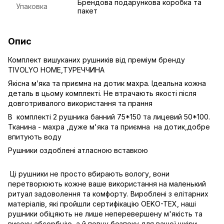
Брендова подарункова коробка та
Упаковка
пакет
Опис
Комплект вишуканих рушників від преміум бренду
TIVOLYO HOME,ТУРЕЧЧИНА
Якісна мʼяка та приємна на дотик махра. Ідеальна кожна
деталь в цьому комплекті. Не втрачають якості після
довготривалого використання та прання
В комплекті 2 рушника банний 75*150 та лицевий 50*100.
Тканина - махра ,дуже м'яка та приємна на дотик,добре
впитують воду
Рушники оздоблені атласною вставкою
Ці рушники не просто вбирають вологу, вони
перетворюють кожне ваше використання на маленький
ритуал задоволення та комфорту. Вироблені з елітарних
матеріалів, які пройшли сертифікацію OEKO-TEX, наші
рушники обіцяють не лише неперевершену м'якість та
високу абсорбцію, а й повну безпеку для вашої шкіри.