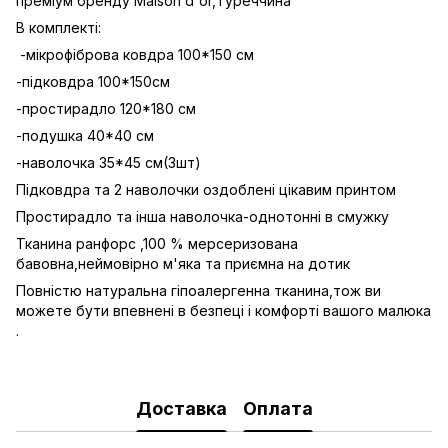
преміум бренду Maison d'or,Туреччина
В комплекті:
-мікрофіброва ковдра 100*150 см
-підковдра 100*150см
-простирадло 120*180 см
-подушка 40*40 см
-наволочка 35*45 см(3шт)
Підковдра та 2 наволочки оздоблені цікавим принтом
Простирадло та інша наволочка-однотонні в смужку
Тканина ранфорс ,100 % мерсеризована
бавовна,неймовірно м'яка та приємна на дотик
Повністю натуральна гіпоалергенна тканина,тож ви
можете бути впевнені в безпеці і комфорті вашого малюка
.
Доставка
Оплата