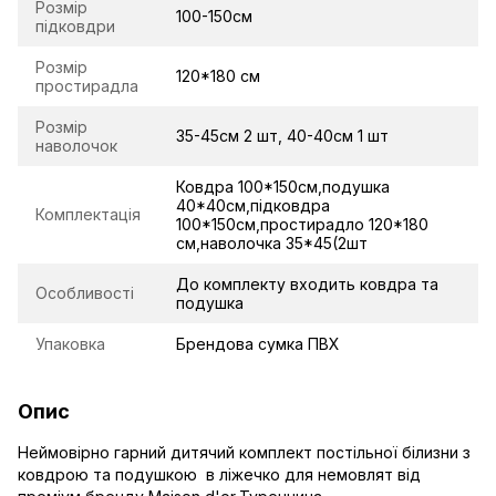
Розмір
100-150см
підковдри
Розмір
120*180 см
простирадла
Розмір
35-45см 2 шт, 40-40см 1 шт
наволочок
Ковдра 100*150см,подушка
40*40см,підковдра
Комплектація
100*150см,простирадло 120*180
см,наволочка 35*45(2шт
До комплекту входить ковдра та
Особливості
подушка
Упаковка
Брендова сумка ПВХ
Опис
Неймовірно гарний дитячий комплект постільної білизни з
ковдрою та подушкою в ліжечко для немовлят від