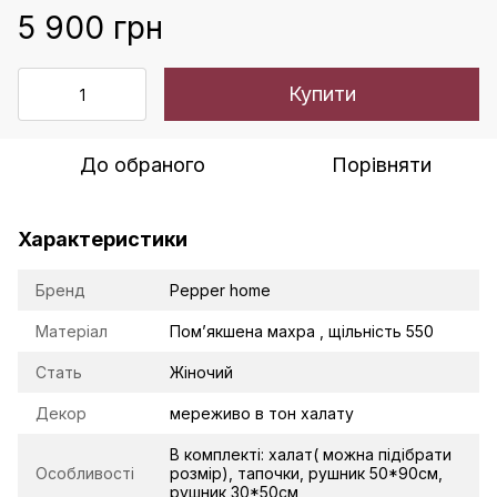
5 900 грн
Купити
До обраного
Порівняти
Характеристики
Бренд
Pepper home
Матеріал
Помʼякшена махра , щільність 550
Стать
Жіночий
Декор
мереживо в тон халату
В комплекті: халат( можна підібрати
Особливості
розмір), тапочки, рушник 50*90см,
рушник 30*50см