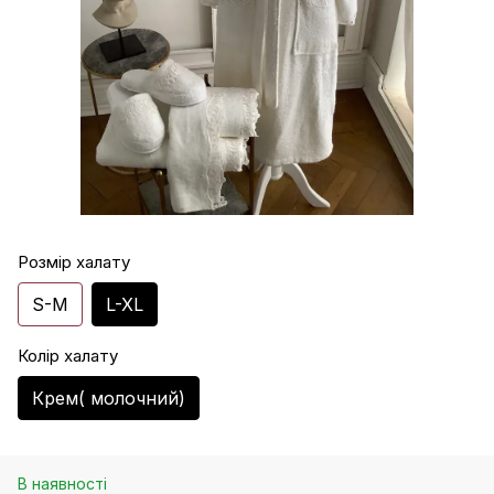
Розмір халату
S-M
L-XL
Колір халату
Крем( молочний)
В наявності