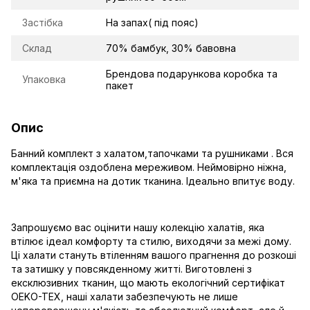
Застібка
На запах( під пояс)
Склад
70% бамбук, 30% бавовна
Брендова подарункова коробка та
Упаковка
пакет
Опис
Банний комплект з халатом,тапочками та рушниками . Вся
комплектація оздоблена мереживом. Неймовірно ніжна,
м'яка та приємна на дотик тканина. Ідеально впитує воду.
Запрошуємо вас оцінити нашу колекцію халатів, яка
втілює ідеал комфорту та стилю, виходячи за межі дому.
Ці халати стануть втіленням вашого прагнення до розкоші
та затишку у повсякденному житті. Виготовлені з
ексклюзивних тканин, що мають екологічний сертифікат
OEKO-TEX, наші халати забезпечують не лише