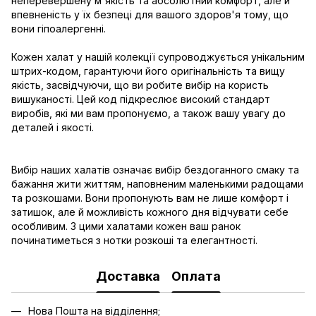
неперевершену м'якість та абсолютний комфорт, але й
впевненість у їх безпеці для вашого здоров'я тому, що
вони гіпоалергенні.
Кожен халат у нашій колекції супроводжується унікальним
штрих-кодом, гарантуючи його оригінальність та вищу
якість, засвідчуючи, що ви робите вибір на користь
вишуканості. Цей код підкреслює високий стандарт
виробів, які ми вам пропонуємо, а також вашу увагу до
деталей і якості.
Вибір наших халатів означає вибір бездоганного смаку та
бажання жити життям, наповненим маленькими радощами
та розкошами. Вони пропонують вам не лише комфорт і
затишок, але й можливість кожного дня відчувати себе
особливим. З цими халатами кожен ваш ранок
починатиметься з нотки розкоші та елегантності.
Доставка
Оплата
Нова Пошта на відділення;