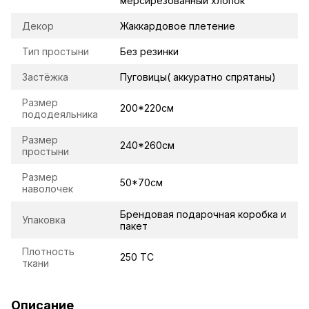
мерсирезованный хлопок
Декор
Жаккардовое плетение
Тип простыни
Без резинки
Застёжка
Пуговицы( аккуратно спрятаны)
Размер
200*220см
пододеяльника
Размер
240*260см
простыни
Размер
50*70см
наволочек
Брендовая подарочная коробка и
Упаковка
пакет
Плотность
250 TC
ткани
Описание