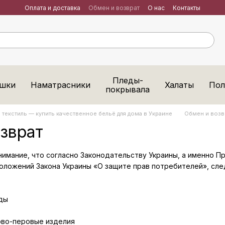
Оплата и доставка
Обмен и возврат
О нас
Контакты
Пледы-
шки
Наматрасники
Халаты
Пол
покрывала
текстиль — купить качественное бельё для дома в Украине
Обмен и возв
зврат
нимание, что согласно Законодательству Украины, а именно 
оложений Закона Украины «О защите прав потребителей», сл
еды
хово-перовые изделия