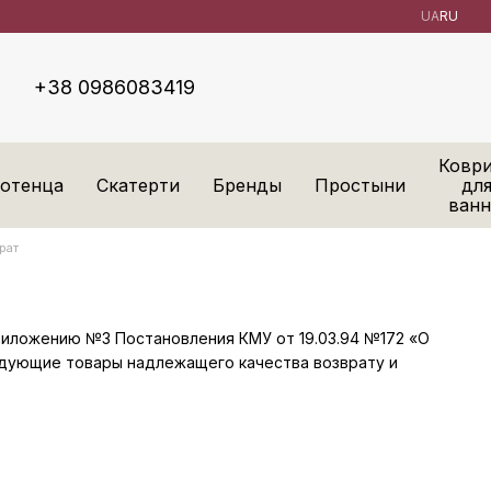
UA
RU
+38 0986083419
Ковр
отенца
Скатерти
Бренды
Простыни
дл
ван
рат
Приложению №3 Постановления КМУ от 19.03.94 №172 «О
едующие товары надлежащего качества возврату и