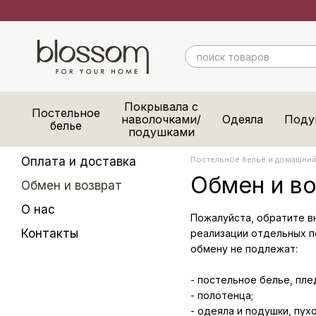
Перейти к основному контенту
Покрывала с
Постельное
наволочками/
Одеяла
Поду
белье
подушками
Оплата и доставка
Постельное бельё и домашний 
Обмен и во
Обмен и возврат
О нас
Пожалуйста, обратите в
Контакты
реализации отдельных п
обмену не подлежат:
- постельное белье, пл
- полотенца;
- одеяла и подушки, пу