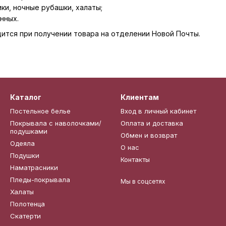
ики, ночные рубашки, халаты;
нных.
ится при получении товара на отделении Новой Почты.
Каталог
Клиентам
Постельное белье
Вход в личный кабинет
Покрывала с наволочками/
Оплата и доставка
подушками
Обмен и возврат
Одеяла
О нас
Подушки
Контакты
Наматрасники
Пледы-покрывала
Мы в соцсетях
Халаты
Полотенца
Скатерти