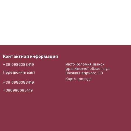
Контактная информация
+38 0986083419
місто Коломия, Івано-
франківської області вул.
Перезвонить вам?
Василя Нагірного, 30
Карта проезда
+38 0986083419
+380986083419