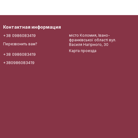
Контактная информация
+38 0986083419
місто Коломия, Івано-
франківської області вул.
Перезвонить вам?
Василя Нагірного, 30
Карта проезда
+38 0986083419
+380986083419