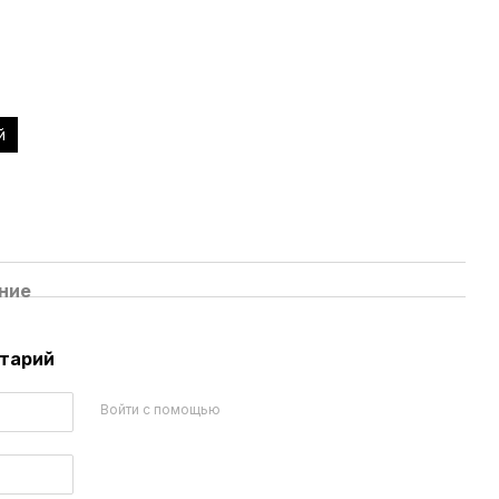
й
ние
нтарий
Войти с помощью