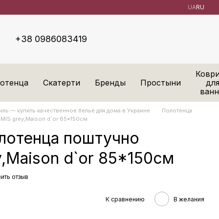
UA
RU
+38 0986083419
Ковр
отенца
Скатерти
Бренды
Простыни
дл
ван
ль — купить качественное бельё для дома в Украине
Полотенца
IS grey,Maison d`or 85*150см
лотенца поштучно
,Maison d`or 85*150см
ить отзыв
К сравнению
В желания