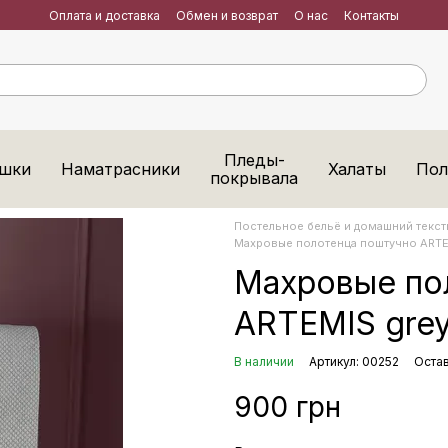
Оплата и доставка
Обмен и возврат
О нас
Контакты
Пледы-
шки
Наматрасники
Халаты
Пол
покрывала
Постельное бельё и домашний тексти
Махровые полотенца поштучно ARTEM
Махровые по
ARTEMIS grey
В наличии
Артикул: 00252
Остав
900 грн