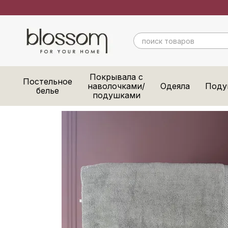
Перейти к основному контенту
Покрывала с
Постельное
наволочками/
Одеяла
Поду
белье
подушками