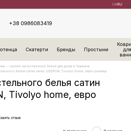
UA
RU
+38 0986083419
Ковр
отенца
Скатерти
Бренды
Простыни
дл
ван
ль — купить качественное бельё для дома в Украине
ельного белья сатин люкс LISERON, Tivolyo home, евро размер
тельного белья сатин
, Tivolyo home, евро
авить отзыв