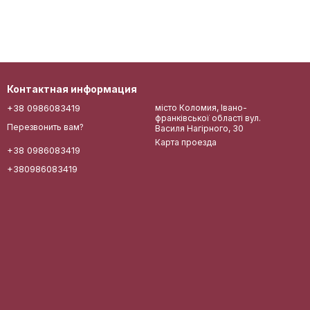
Контактная информация
+38 0986083419
місто Коломия, Івано-
франківської області вул.
Перезвонить вам?
Василя Нагірного, 30
Карта проезда
+38 0986083419
+380986083419