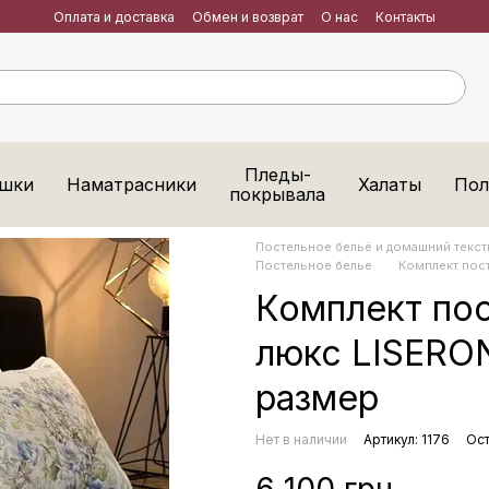
Оплата и доставка
Обмен и возврат
О нас
Контакты
Пледы-
шки
Наматрасники
Халаты
Пол
покрывала
Постельное бельё и домашний тексти
Постельное белье
Комплект пост
Комплект пос
люкс LISERON
размер
Нет в наличии
Артикул: 1176
Ост