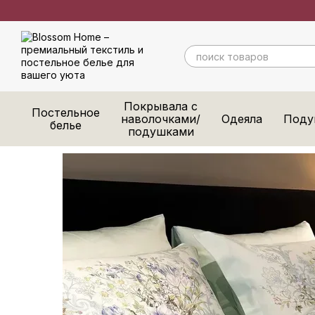
Перейти к основному контенту
Покрывала с
Постельное
наволочками/
Одеяла
Поду
белье
подушками