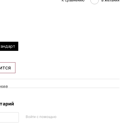
К сравнению
В желания
тандарт
ится
ние
нтарий
Войти с помощью