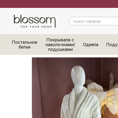
Перейти к основному контенту
Покрывала с
Постельное
наволочками/
Одеяла
Поду
белье
подушками