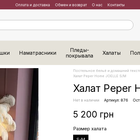
Оплата и доставка
Обмен и возврат
О нас
Контакты
Пледы-
шки
Наматрасники
Халаты
Пол
покрывала
Постельное бельё и домашний тексти
Халат Peper Home JOELLE S/M
Халат Peper
Нет в наличии
Артикул: 876
Ост
5 200 грн
Размер халата
S-M