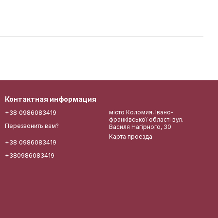
Контактная информация
+38 0986083419
місто Коломия, Івано-
франківської області вул.
Перезвонить вам?
Василя Нагірного, 30
Карта проезда
+38 0986083419
+380986083419