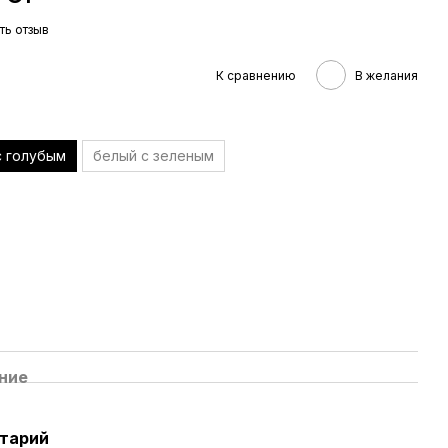
ть отзыв
К сравнению
В желания
с голубым
белый с зеленым
ние
нтарий