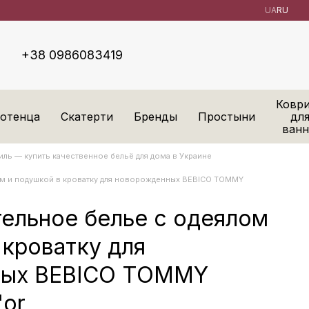
UA
RU
+38 0986083419
Ковр
отенца
Скатерти
Бренды
Простыни
дл
ван
ль — купить качественное бельё для дома в Украине
м и подушкой в ​​кроватку для новорожденных BEBICO TOMMY
ельное белье с одеялом
​​кроватку для
ных BEBICO TOMMY
'or