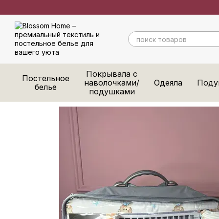
Перейти к основному контенту
Покрывала с
Постельное
наволочками/
Одеяла
Поду
белье
подушками