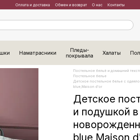
Оплата и доставка
Обмен и возврат
О нас
Контакты
Пледы-
шки
Наматрасники
Халаты
Пол
покрывала
Постельное бельё и домашний тексти
Постельное белье
Детское постельное белье с одеяло
blue,Maison d'or
Детское пост
и подушкой в 
новорожден
blue,Maison d