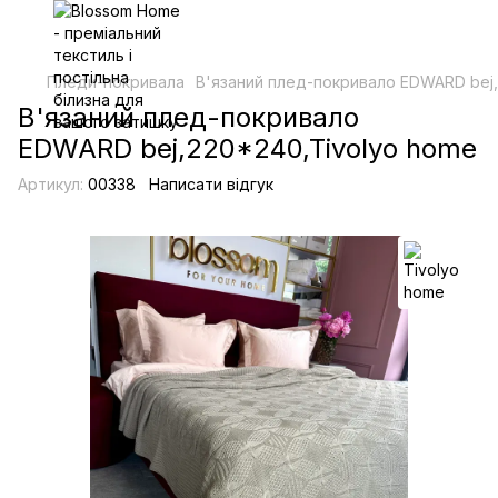
Пледи-покривала
В'язаний плед-покривало EDWARD bej,
В'язаний плед-покривало
EDWARD bej,220*240,Tivolyo home
Артикул:
00338
Написати відгук