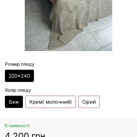
Розмір пледу
220*240
Колір пледу
Беж
Крем( молочний)
Сірий
В наявності
4 200 грн