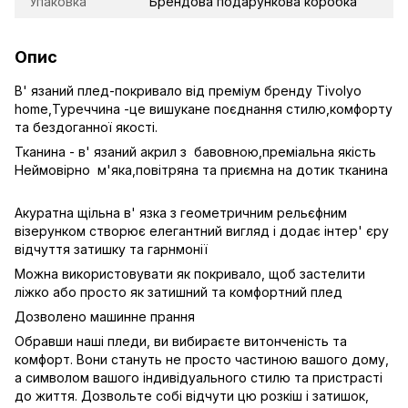
Упаковка
Брендова подарункова коробка
Опис
В' язаний плед-покривало від преміум бренду Tivolyo
home,Туреччина -це вишукане поєднання стилю,комфорту
та бездоганної якості.
Тканина - в' язаний акрил з бавовною,преміальна якість
Неймовірно м'яка,повітряна та приємна на дотик тканина
Акуратна щільна в' язка з геометричним рельєфним
візерунком створює елегантний вигляд і додає інтер' єру
відчуття затишку та гарнмонії
Можна використовувати як покривало, щоб застелити
ліжко або просто як затишний та комфортний плед
Дозволено машинне прання
Обравши наші пледи, ви вибираєте витонченість та
комфорт. Вони стануть не просто частиною вашого дому,
а символом вашого індивідуального стилю та пристрасті
до життя. Дозвольте собі відчути цю розкіш і затишок,