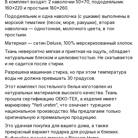
В комплект входят: 2 наволочки 50×70, пододеяльник
160×220 и простыня 180×260.
Пододеяльник и одна наволочка (с ушками) выполнены в
морской тематике (песок, море, ракушки), вторая
наволочка — однотонная, молочного цвета, в тон
простыни.
Материал — сатин Deluxe, 100% мерсеризованный хлопок.
Ткань невероятно мягкая и приятная на ощупь, обладает
натуральным блеском и шелковистостью. Не скатывается
и не садится после стирки.
Разрешена машинная стирка, но при этом температура
воды не должна превышать 30 градусов.
Этот комплект постельного белья изготовлен из
натуральных материалов высокого качества. Ткань
прошла сертификацию OEKO-TEX, а изделие имеет
маркировку “Yerli uretim”, что означает турецкое
национальное производство. Мы предлагаем только
оригинальную и премиальную продукцию.
Это удачная покупка для вашего дома, а также
прекрасный вариант подарка для родных и близких.
Выбирайте лучшее вместе с Blossom Home.